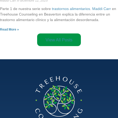
Maddi Carr
diciembre 12, 2025
Parte 1 de nuestra serie sobre
trastornos alimentarios
.
Maddi Carr
en
Treehouse Counseling en Beaverton explica la diferencia entre un
trastorno alimentario clínico y la alimentación desordenada.
Read More »
View All Posts