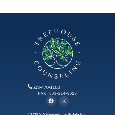
503•470•1100
FAX: 503•214•8029
10700 SW Beaverton-Hillsdale Hwy