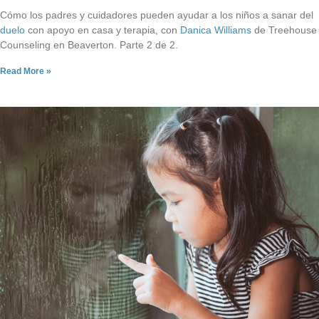
Cómo los padres y cuidadores pueden ayudar a los niños a sanar del
duelo
con apoyo en casa y terapia, con
Danica Williams
de Treehouse
Counseling en Beaverton. Parte 2 de 2.
Read More »