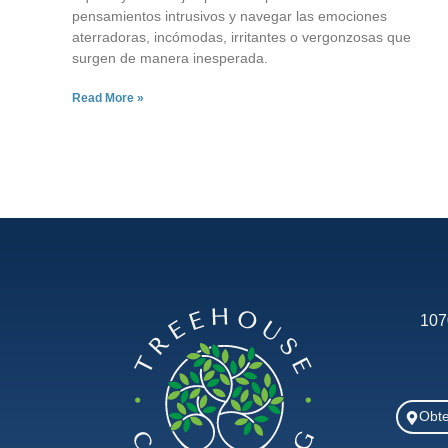
pensamientos intrusivos y navegar las emociones
aterradoras, incómodas, irritantes o vergonzosas que
surgen de manera inesperada.
Read More »
107
Obte