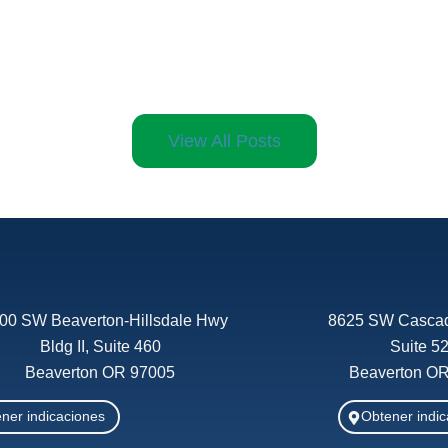
View All Posts
00 SW Beaverton-Hillsdale Hwy
8625 SW Casca
Bldg II, Suite 460
Suite 5
Beaverton OR 97005
Beaverton O
ner indicaciones
Obtener indic