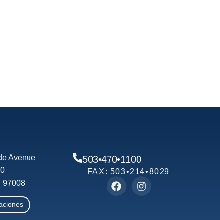
de Avenue
503•470•1100
20
FAX: 503•214•8029
R 97008
aciones