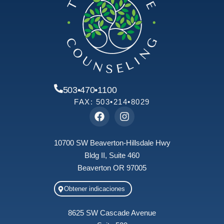
503•470•1100
FAX: 503•214•8029
10700 SW Beaverton-Hillsdale Hwy
Bldg II, Suite 460
Beaverton OR 97005
Obtener indicaciones
8625 SW Cascade Avenue