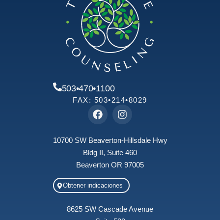
503•470•1100
FAX: 503•214•8029
10700 SW Beaverton-Hillsdale Hwy
Bldg II, Suite 460
Beaverton OR 97005
Obtener indicaciones
8625 SW Cascade Avenue