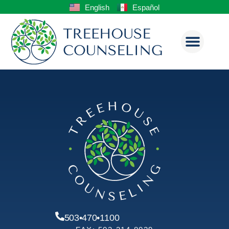
English
Español
503•470•1100