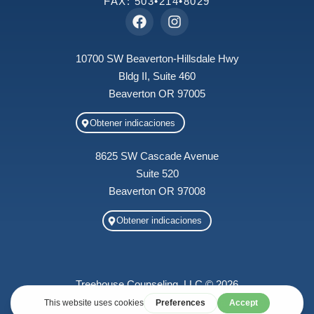
FAX: 503•214•8029
10700 SW Beaverton-Hillsdale Hwy
Bldg II, Suite 460
Beaverton OR 97005
Obtener indicaciones
8625 SW Cascade Avenue
Suite 520
Beaverton OR 97008
Obtener indicaciones
Treehouse Counseling, LLC © 2026
Sitio web diseñado por
Ocelot Media
Política de privacidad